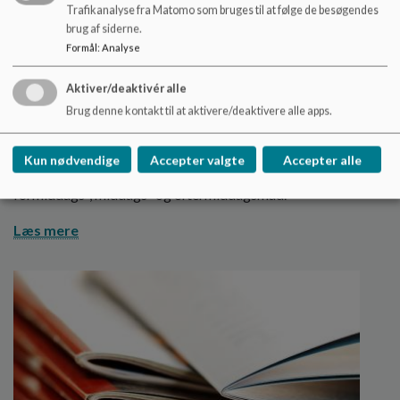
Trafikanalyse fra Matomo som bruges til at følge de besøgendes
brug af siderne.
Formål
:
Analyse
Madordning
Aktiver/deaktivér alle
Brug denne kontakt til at aktivere/deaktivere alle apps.
I Børnehuset Nørre Aaby er der madordning for
vuggestuebørnene.
Kun nødvendige
Accepter valgte
Accepter alle
Alle børnehavebørn skal selv medbringe madpakke til
formiddags-, middags- og eftermiddagsmad.
Læs mere