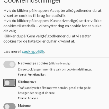
Hvis du klikker på knappen ’Accepter alle’, godkender du, at
vi sætter cookies til brug for statistik.
Den nye styrkede pædagogiske
Hvis du klikker på knappen ’Kun nødvendige,’ sætter vi ikke
læreplan
cookies til statistik – vi benytter dog en cookie for at huske
dit valg.
Her kan du læse den nye styrkede pædagogisk
Klikker du på ’Gem valgte’ godkender du, at vi sætter
læreplan for Børnehuset Nørre Aaby 2024.
cookies for de kategorier du har krydset af.
Læs mere
Læs mere i
cookiepolitik
.
Nødvendige cookies
(altid nødvendig)
Disse cookies gemmer dine valg om cookieindstillinger.
Formål
:
Funktionalitet
SiteImprove
Trafikanalyse fra Siteimprove som bruges til at følge de
besøgendes brug af siderne
Formål
:
Analyse
Matomo