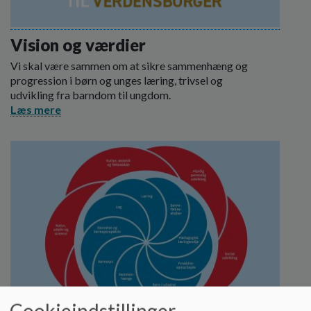
Vision og værdier
Vi skal være sammen om at sikre sammenhæng og
progression i børn og unges læring, trivsel og
udvikling fra barndom til ungdom.
Læs mere
Cookieindstillinger