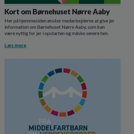
o
l
Kort om Børnehuset Nørre Aaby
d
Her på hjemmesiden ønsker medarbejderne at give jer
e
information om Børnehuset Nørre Aaby, som kan
t
være nyttig for jer i opstarten og måske senere hen.
Læs mere