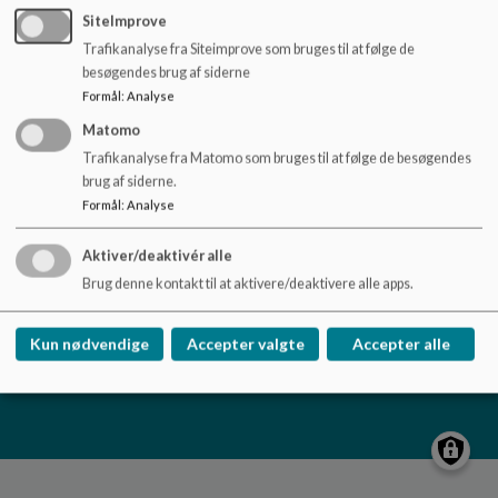
o
SiteImprove
l
Trafikanalyse fra Siteimprove som bruges til at følge de
d
besøgendes brug af siderne
e
Formål
:
Analyse
t
Matomo
Trafikanalyse fra Matomo som bruges til at følge de besøgendes
Børnehuset Nørre Aaby, afd. Søstjernen
brug af siderne.
Føns Strandvej 2, 5580 Nørre Aaby
Formål
:
Analyse
+45 88885409
EAN NR.
5790001118273
Aktiver/deaktivér alle
Tilgængelighedserklæring
Brug denne kontakt til at aktivere/deaktivere alle apps.
Sitemap
Kun nødvendige
Accepter valgte
Accepter alle
Cookie politik