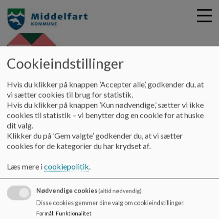
Cookieindstillinger
G
Børnehuset Nørre Aaby -
Hvis du klikker på knappen ’Accepter alle’, godkender du, at
å
Søstjernen
Forældrebestyrelsen
Principper
vi sætter cookies til brug for statistik.
t
Hvis du klikker på knappen ’Kun nødvendige,’ sætter vi ikke
i
cookies til statistik – vi benytter dog en cookie for at huske
Principper
l
dit valg.
h
Klikker du på ’Gem valgte’ godkender du, at vi sætter
o
cookies for de kategorier du har krydset af.
v
Her finder du forældrebestyrelsens principper for
e
Børnehuset Nørre Aaby:
Læs mere i
cookiepolitik
.
d
i
Nødvendige cookies
n
(altid nødvendig)
Forældrebestyrelsens princip for
Overgange
(link fører
d
Disse cookies gemmer dine valg om cookieindstillinger.
til indholdsside med info om overgange principper)
h
Formål
:
Funktionalitet