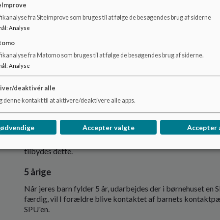
at høre om jeres barn
eImprove
tale om forventninger
ikanalyse fra Siteimprove som bruges til at følge de besøgendes brug af siderne
indkøring af jeres barn.
mål
:
Analyse
tomo
fikanalyse fra Matomo som bruges til at følge de besøgendes brug af siderne.
Den lovpligtige sprogvurdering
mål
:
Analyse
Som led i arbejdet med at understøtte børns sproglige udvik
iver/deaktivér alle
er for at sikre at vi støtter op om barnets optimale sprogud
 denne kontakt til at aktivere/deaktivere alle apps.
tiltag, sikrer vi selvfølgelig at dette sker.
4 årige
nødvendige
Accepter valgte
Accepter 
Hvis I som forældre eller vi som børnehus vurdere at der e
tilbydes dette.
5 årige
Når jeres barn fylder 5 år, udarbejdes der i børnehuset e
færdig, vil I forældre blive kontaktet af barnets kontaktp
SPU'en.