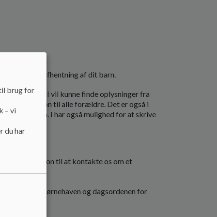
flevering og afhentning af dit barn.
il brug for
. Det er her I vil kunne finde oplysninger fra
el information til alle forældre. Det er også i
k – vi
rie og sygdom. I har også mulighed for at skrive
r du har
 med en invitation til at kontakte os om et
gestuen eller børnehaven og dagsordenen for