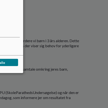
ling, sprogvurdere vi børn i 3 års alderen. Dette
vikling og hvis der viser sig behov for yderligere
alle
r behov for en samtale omkring jeres barn,
n SPU (SkoleParathedsUndersøgelse) og når den er
ædagog, som informere jer om resultatet fra