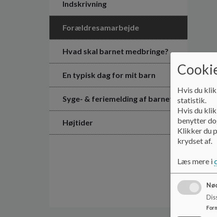
Indskrivning
Forældresamarbejde
Hvad skal barnet medbringe?
Cookie
En typisk dag for mit barn
Hvis du klik
Syge- & feriemelding af barnet
statistik.
Hvis du klik
benytter dog
Højtider
Klikker du p
krydset af.
Læs mere i
Nød
Dis
For