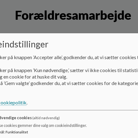
Forældresamarbejde
Kommunikation
indstillinger
Den daglige kommunikation prioriterer vi er mundtlig ved a
ker på knappen ’Accepter alle’, godkender du, at vi sætter cookies t
Derudover benytter vi AULA til den skriftlige kommunikation
dagens aktiviteter i barnets gruppe i børnehuset, samt gener
ker på knappen ’Kun nødvendige,’ sætter vi ikke cookies til statisti
AULA at I som forældre, skal registrere komme/gå tider, fe
 en cookie for at huske dit valg.
en besked til os i AULA.
å ’Gem valgte’ godkender du, at vi sætter cookies for de kategorie
Modtagelse af børn
cookiepolitik
.
Inden jeres barn starter i institutionen sender vi jer en mail
opstartsmøde.
vendige cookies
(altid nødvendig)
Det er kontaktpædagogen der aftaler mødet med jer i vug
se cookies gemmer dine valg om cookieindstillinger.
mødet er:
mål
:
Funktionalitet