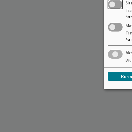
Sit
Traf
For
Ma
Tra
For
Akt
Brug
Kun 