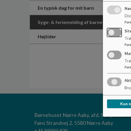
En typisk dag for mit barn
Nød
Dis
Syge- & feriemelding af barnet
For
Sit
Højtider
Traf
For
Ma
Tra
For
Akt
Brug
Kun 
Børnehuset Nørre Aaby, afd. Søstjernen
Føns Strandvej 2, 5580 Nørre Aaby
+45 88885409