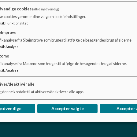
Når dit barn er frisk igen og klar til at komme afsted i dagt
vendige cookies
(altid nødvendig)
Hvis dit barn skal holde en feriedag, skal du ligeledes melde
se cookies gemmer dine valg om cookieindstillinger.
slutdato for hvor længe dit barn holder ferie.
mål
:
Funktionalitet
Dokumenter
eImprove
ikanalyse fra Siteimprove som bruges til at følge de besøgendes brug af siderne
Vejledning - meld ferie og sygdom i aula
mål
:
Analyse
tomo
fikanalyse fra Matomo som bruges til at følge de besøgendes brug af siderne.
mål
:
Analyse
iver/deaktivér alle
 denne kontakt til at aktivere/deaktivere alle apps.
nødvendige
Accepter valgte
Accepter 