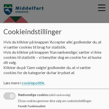
Cookieindstillinger
G
Børnehuset Nørre Aaby -
Hvis du klikker på knappen ’Accepter alle’, godkender du, at
å
Søstjernen
Ny i Søstjernen
Indskrivning
vi sætter cookies til brug for statistik.
t
Hvis du klikker på knappen ’Kun nødvendige,’ sætter vi ikke
i
cookies til statistik – vi benytter dog en cookie for at huske
Indskrivning
l
dit valg.
h
Klikker du på ’Gem valgte’ godkender du, at vi sætter
o
cookies for de kategorier du har krydset af.
v
Ansøgning om indmeldelse i Børnehuset Nørre Aaby, foregår
e
via
digital pladsanvisning.
(åbner link i nyt vindue)
Læs mere i
cookiepolitik
.
d
Har du spørgsmål til dit nummer på venteliste eller andet i
i
forhold til selve indmeldelsen via digital pladsanvisning, kan
Nødvendige cookies
n
(altid nødvendig)
du altid kontakte Pladsanvisningen i Middelfart Kommune.
d
Disse cookies gemmer dine valg om cookieindstillinger.
h
Formål
:
Funktionalitet