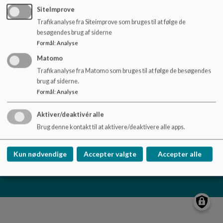
Har du spørgsmål omkring hverdagen i vores Børnehus, så
o
SiteImprove
tag endelig kontakt til os.
l
Trafikanalyse fra Siteimprove som bruges til at følge de
d
besøgendes brug af siderne
e
Formål
:
Analyse
t
Matomo
Børnehuset Nørre Aaby, afd. Søstjernen
Trafikanalyse fra Matomo som bruges til at følge de besøgendes
Føns Strandvej 2, 5580 Nørre Aaby
brug af siderne.
+45 88885409
Formål
:
Analyse
EAN NR.
5790001118273
Aktiver/deaktivér alle
Tilgængelighedserklæring
Brug denne kontakt til at aktivere/deaktivere alle apps.
Sitemap
Kun nødvendige
Accepter valgte
Accepter alle
Cookie politik