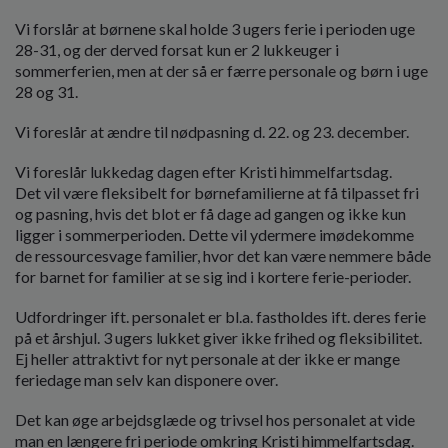
Vi forslår at børnene skal holde 3 ugers ferie i perioden uge
28-31, og der derved forsat kun er 2 lukkeuger i
sommerferien, men at der så er færre personale og børn i uge
28 og 31.
Vi foreslår at ændre til nødpasning d. 22. og 23. december.
Vi foreslår lukkedag dagen efter Kristi himmelfartsdag.
Det vil være fleksibelt for børnefamilierne at få tilpasset fri
og pasning, hvis det blot er få dage ad gangen og ikke kun
ligger i sommerperioden. Dette vil ydermere imødekomme
de ressourcesvage familier, hvor det kan være nemmere både
for barnet for familier at se sig ind i kortere ferie-perioder.
Udfordringer ift. personalet er bl.a. fastholdes ift. deres ferie
på et årshjul. 3 ugers lukket giver ikke frihed og fleksibilitet.
Ej heller attraktivt for nyt personale at der ikke er mange
feriedage man selv kan disponere over.
Det kan øge arbejdsglæde og trivsel hos personalet at vide
man en længere fri periode omkring Kristi himmelfartsdag.