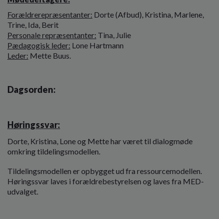
o
l
Forældrerepræsentanter:
Dorte (Afbud), Kristina, Marlene,
d
Trine, Ida, Berit
e
Personale repræsentanter:
Tina, Julie
t
Pædagogisk leder:
Lone Hartmann
Leder:
Mette Buus.
Dagsorden:
Høringssvar:
Dorte, Kristina, Lone og Mette har været til dialogmøde
omkring tildelingsmodellen.
Tildelingsmodellen er opbygget ud fra ressourcemodellen.
Høringssvar laves i forældrebestyrelsen og laves fra MED-
udvalget.