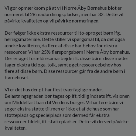
Vi gør opmærksom på at vi i Nørre Åby Børnehus blot er
normeret til 28 madordningspladser, men har 32. Dette vil
påvirke kvaliteten og vil påvirke normeringen.
Der følger ikke ekstra ressourcer til to-sproget børn ifg.
høringsmateriale. Dette stiller vi spørgsmål til, da det også
ændre kvaliteten, da flere af disse har behov for ekstra
ressourcer. Vi har 25% flersporgsbørn i Nørre Åby børnehus.
Der er øget forældresamarbejde ift. disse børn, disse møder
tager ekstra tid pga. tolk, samt øget ressourcebehov hos
flere af disse børn. Disse ressourcer går fra de andre børn i
børnehuset.
Vi er det hus der pt. har flest tværfaglige møder.
Belastningsgraden bør tages op ift. tidlig indsats ift. visionen
om Middelfart barn til Verdens borger. Vi har fere børn vi
søger ekstra støtte til, men er ikke et af de huse som har
støtteplads og specielplads som dermed får ekstra
ressourcer tildelt, ift. støttepladser. Dette vil derved påvirke
kvaliteten.