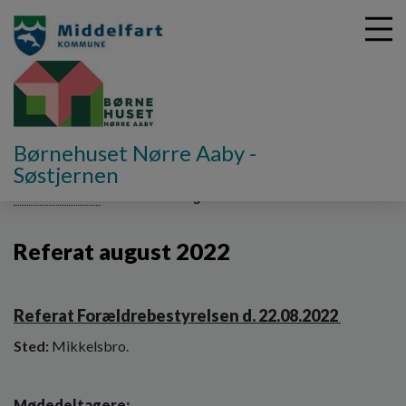
G
Børnehuset Nørre Aaby -
å
Søstjernen
Forældrebestyrelsen
Referater fra bestyrelsesmøder
t
Referater 2022
Referat august 2022
i
l
h
Referat august 2022
o
v
e
Referat Forældrebestyrelsen d. 22.08.2022
d
i
Sted:
Mikkelsbro.
n
d
h
Mødedeltagere: