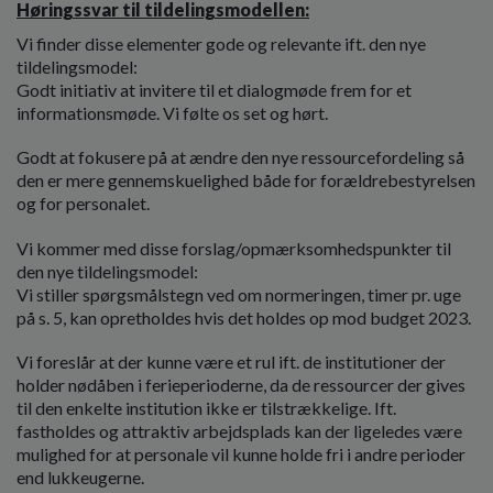
Høringssvar til tildelingsmodellen:
Vi finder disse elementer gode og relevante ift. den nye
tildelingsmodel:
Godt initiativ at invitere til et dialogmøde frem for et
informationsmøde. Vi følte os set og hørt.
Godt at fokusere på at ændre den nye ressourcefordeling så
den er mere gennemskuelighed både for forældrebestyrelsen
og for personalet.
Vi kommer med disse forslag/opmærksomhedspunkter til
den nye tildelingsmodel:
Vi stiller spørgsmålstegn ved om normeringen, timer pr. uge
på s. 5, kan opretholdes hvis det holdes op mod budget 2023.
Vi foreslår at der kunne være et rul ift. de institutioner der
holder nødåben i ferieperioderne, da de ressourcer der gives
til den enkelte institution ikke er tilstrækkelige. Ift.
fastholdes og attraktiv arbejdsplads kan der ligeledes være
mulighed for at personale vil kunne holde fri i andre perioder
end lukkeugerne.