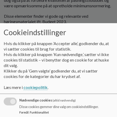
dog også på at forbedre kvaliteten af pasningstilbuddet og
være opmærksomme på at opretholde minimumsnormering.
Disse elementer finder vi gode og relevante ved
høringsmaterialet ift. Budget 2023.
Vi sætter pris på at der er fokus på at velfærdsteknologien
Cookieindstillinger
osv. er medvirkende til godt arbejdsmiljø og godt lederskab.
Vi sætter pris på at der er fokus på genbrug og
Hvis du klikker på knappen ’Accepter alle’, godkender du, at
bæredygtighed.
vi sætter cookies til brug for statistik.
Hvis du klikker på knappen ’Kun nødvendige,’ sætter vi ikke
Disse elementer finder vi udfordringer ved høringsmaterialet
cookies til statistik – vi benytter dog en cookie for at huske
ift. Budget 2023.
dit valg.
Vi oplever det som problematisk at læse ind i
Klikker du på ’Gem valgte’ godkender du, at vi sætter
høringsmaterialet, når man ikke er særlig uddannet ift. dette.
cookies for de kategorier du har krydset af.
Læs mere i
cookiepolitik
.
Ift. 3 ugers sommerlukket:
Vi stiller spørgsmålstegn ved at man udfordrer
Nødvendige cookies
(altid nødvendig)
børnefamilierne som er presset økonomisk med færre
Disse cookies gemmer dine valg om cookieindstillinger.
ressourcer til børneområdet og dermed færre pasningsdage.
Formål
:
Funktionalitet