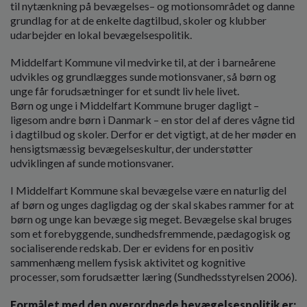
o
til nytænkning på bevægelses– og motionsområdet og danne
l
grundlag for at de enkelte dagtilbud, skoler og klubber
d
udarbejder en lokal bevægelsespolitik.
e
Middelfart Kommune vil medvirke til, at der i barneårene
t
udvikles og grundlægges sunde motionsvaner, så børn og
unge får forudsætninger for et sundt liv hele livet.
Børn og unge i Middelfart Kommune bruger dagligt –
ligesom andre børn i Danmark – en stor del af deres vågne tid
i dagtilbud og skoler. Derfor er det vigtigt, at de her møder en
hensigtsmæssig bevægelseskultur, der understøtter
udviklingen af sunde motionsvaner.
I Middelfart Kommune skal bevægelse være en naturlig del
af børn og unges dagligdag og der skal skabes rammer for at
børn og unge kan bevæge sig meget. Bevægelse skal bruges
som et forebyggende, sundhedsfremmende, pædagogisk og
socialiserende redskab. Der er evidens for en positiv
sammenhæng mellem fysisk aktivitet og kognitive
processer, som forudsætter læring (Sundhedsstyrelsen 2006).
Formålet med den overordnede bevægelsespolitik er: