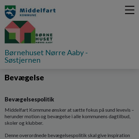
G
Børnehuset Nørre Aaby -
å
Søstjernen
Om Børnehuset Nørre Aaby
Politikker
Bevægelse
t
i
Bevægelse
l
h
o
v
Bevægelsespolitik
e
d
Middelfart Kommune ønsker at sætte fokus på sund levevis –
i
herunder motion og bevægelse i alle kommunens dagtilbud,
n
skoler og klubber.
d
h
Denne overordnede bevægelsespolitik skal give inspiration