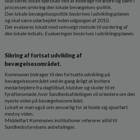
skal sikres lokalt ejerskab ved at inddrage forældre og børn i
processen omkring den lokale bevægelses-politik.
Den lokale bevægelsespolitik beskrives i udviklingsplanen
og skal være udarbejdet inden udgangen af 2010.
Der evalueres lokalt med selvvalgt metode til vurdering af
den lokale indsats. Evalueringen beskrives i udviklingsplanen.
Sikring af fortsat udvikling af
bevægelsesområdet.
Kommunen bidrager til den fortsatte udvikling på
bevægelsesområdet ved én gang årligt at invitere
medarbejdere fra dagtilbud, klubber og skoler til et
fyraftensmøde, hvor Sundhedsafdelingen vil orientere om den
nyeste viden på bevægelsesområdet.
Lokalt er man også selv ansvarlig for at holde sig ajourført
med ny viden.
Middelfart Kommunes institutioner refererer altid til
Sundhedsstyrelsens anbefalinger.