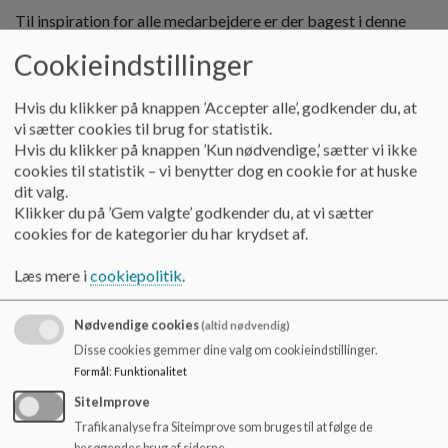
Til inspiration for alle medarbejdere er der bagest i denne
bevægelsespolitik henvist til nogle link, der giver idéer til
Cookieindstillinger
bevægelsesaktiviteter.
Hvis du klikker på knappen ’Accepter alle’, godkender du, at
Formidle kendskab til anvendelsen af bevægelse som
vi sætter cookies til brug for statistik.
Hvis du klikker på knappen ’Kun nødvendige,’ sætter vi ikke
pædagogisk værktøj.
cookies til statistik – vi benytter dog en cookie for at huske
Bevægelse som pædagogisk værktøj kan være til stor glæde
dit valg.
og gavn for både personale, børn og unge. Under leg og
Klikker du på ’Gem valgte’ godkender du, at vi sætter
bevægelse kan barnet opnå andre færdigheder (kognitive,
cookies for de kategorier du har krydset af.
sociale o.l.), end dem der lige knytter sig til selve legen og
bevægelsen.
Læs mere i
cookiepolitik
.
Nødvendige cookies
(altid nødvendig)
Sikre de fysiske rammer om bevægelse
Disse cookies gemmer dine valg om cookieindstillinger.
Gode fysiske rammer, både indendørs og udendørs er en
Formål
:
Funktionalitet
vigtig forudsætning for at børn og unge motiveres og
SiteImprove
inspireres til bevægelse. Bevægelse skal derfor tænkes ind i
forbedring/forandring af de fysiske rammer.
Trafikanalyse fra Siteimprove som bruges til at følge de