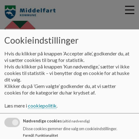
Cookieindstillinger
G
Børnehuset Nørre Aaby -
Hvis du klikker på knappen ’Accepter alle’, godkender du, at
å
Søstjernen
Om Børnehuset Nørre Aaby
Den nye styrkede
vi sætter cookies til brug for statistik.
t
Hvis du klikker på knappen ’Kun nødvendige,’ sætter vi ikke
pædagogiske læreplan
i
cookies til statistik – vi benytter dog en cookie for at huske
l
dit valg.
h
Den nye styrkede pædagogiske
Klikker du på ’Gem valgte’ godkender du, at vi sætter
o
cookies for de kategorier du har krydset af.
v
læreplan
e
Læs mere i
cookiepolitik
.
d
i
Her kan du læse den nye styrkede pædagogisk læreplan for
Nødvendige cookies
n
(altid nødvendig)
Børnehuset Nørre Aaby 2024.
d
Disse cookies gemmer dine valg om cookieindstillinger.
h
Dokumenter
Formål
:
Funktionalitet