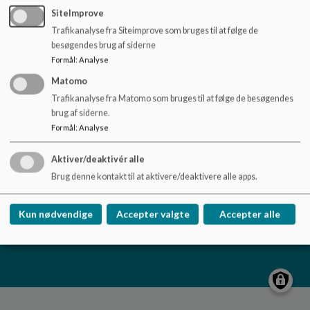
o
SiteImprove
Den styrkede pædagogiske læreplan for Børnehuset Nørre Aaby - 2024
l
Trafikanalyse fra Siteimprove som bruges til at følge de
d
besøgendes brug af siderne
e
Formål
:
Analyse
t
Matomo
Trafikanalyse fra Matomo som bruges til at følge de besøgendes
Børnehuset Nørre Aaby, afd. Søstjernen
brug af siderne.
Føns Strandvej 2, 5580 Nørre Aaby
Formål
:
Analyse
+45 88885409
EAN NR.
5790001118273
Aktiver/deaktivér alle
Brug denne kontakt til at aktivere/deaktivere alle apps.
Tilgængelighedserklæring
Sitemap
Kun nødvendige
Accepter valgte
Accepter alle
Cookie politik