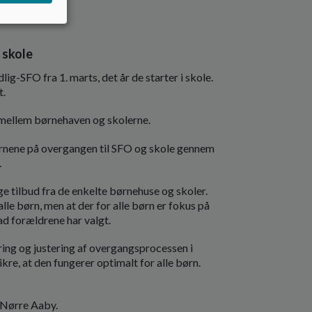
 skole
g-SFO fra 1. marts, det år de starter i skole.
t.
 mellem børnehaven og skolerne.
rnene på overgangen til SFO og skole gennem
.
e tilbud fra de enkelte børnehuse og skoler.
lle børn, men at der for alle børn er fokus på
ad forældrene har valgt.
ring og justering af overgangsprocessen i
e, at den fungerer optimalt for alle børn.
 Nørre Aaby.