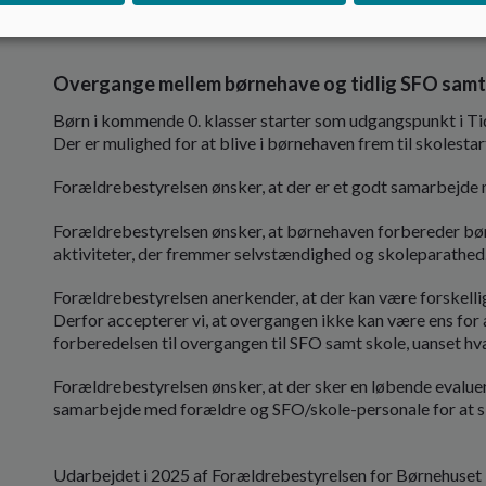
Overgange mellem børnehave og tidlig SFO samt
Børn i kommende 0. klasser starter som udgangspunkt i Tidli
Der er mulighed for at blive i børnehaven frem til skolestar
Forældrebestyrelsen ønsker, at der er et godt samarbejde
Forældrebestyrelsen ønsker, at børnehaven forbereder bø
aktiviteter, der fremmer selvstændighed og skoleparathed
Forældrebestyrelsen anerkender, at der kan være forskellig
Derfor accepterer vi, at overgangen ikke kan være ens for a
forberedelsen til overgangen til SFO samt skole, uanset hv
Forældrebestyrelsen ønsker, at der sker en løbende evalue
samarbejde med forældre og SFO/skole-personale for at sikr
Udarbejdet i 2025 af Forældrebestyrelsen for Børnehuset