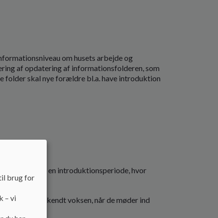
 informationsniveau om husets arbejde og
ring af opdatering af informationsfolderen, som
folder skal nye forældre bl.a. have introduktion
at der tilbydes en introduktionsperiode, hvor
il brug for
k – vi
et imod af en velkendt voksen, når de møder ind
der sent.