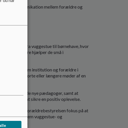
r du har
og åben kommunikation mellem forældre og
vikling.
de overgang fra vuggestue til børnehave, hvor
og hvor de store hjælper de små i
eksling mellem institution og forældre i
 skriftligt, korte eller længere møder af en
r.
 og møde med de nye pædagoger, samt at
lingstrin for at sikre en positiv oplevelse.
ehave ønsker forældrebestyrelsen fokus på at
amarbejdet mellem vuggestue- og
gisk tilgang.
alle