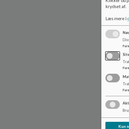
Klikker du p
krydset af.
Læs mere i
Nød
Dis
For
Sit
Traf
For
Ma
Tra
For
Akt
Brug
Kun 