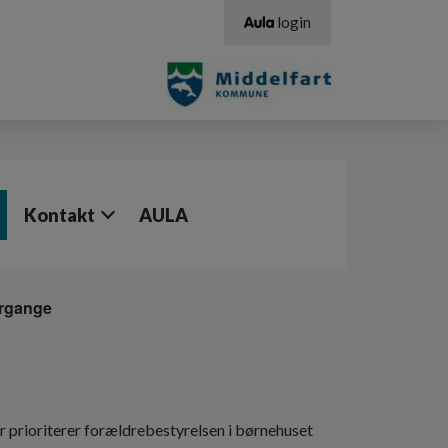
login
Kontakt
AULA
ergange
e
for prioriterer forældrebestyrelsen i børnehuset