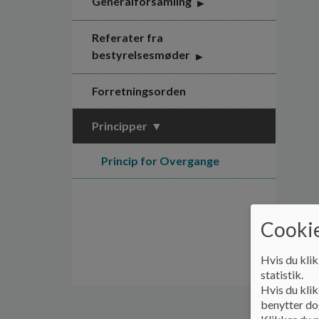
Generalforsamling
Referater fra
bestyrelsesmøder
Forretningsorden
Principper
Princip for Overgange
Cookie
Hvis du klik
statistik.
Hvis du klik
benytter dog