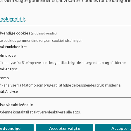
å ’Gem valgte’ godkender du, at vi sætter cookies for de kategorie
Forældrebestyrelsen ønsker, at der sker en regelmæssig 
pædagoger for at dele information om barnets trivsel og ud
cookiepolitik
.
vendige cookies
(altid nødvendig)
Overgange mellem vuggestue og børnehave
se cookies gemmer dine valg om cookieindstillinger.
Forældrebestyrelsen ønsker, at der arbejdes med en gliden
mål
:
Funktionalitet
man arbejder med at etablere venskaber forud for skiftet, 
eImprove
overgangsperioden.
ikanalyse fra Siteimprove som bruges til at følge de besøgendes brug af siderne
mål
:
Analyse
Forældrebestyrelsen ønsker, at der sker en informationsudv
forbindelse med overgangen. Det kan variere mellem at være
tomo
eller flere omgange alt efter barnets behov og udfordringe
fikanalyse fra Matomo som bruges til at følge de besøgendes brug af siderne.
mål
:
Analyse
Der ønskes, at overgangen inkluderer besøg i børnehaven
overgangen er tilpasset til det enkelte barns behov og udvik
iver/deaktivér alle
 denne kontakt til at aktivere/deaktivere alle apps.
For at sikre den gode overgang mellem vuggestue og børn
styrke samarbejdet mellem afdelingerne. Ved at styrke s
børnehaveafdelingerne sikres en sammenhængende pædago
nødvendige
Accepter valgte
Accepter 