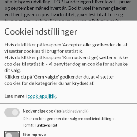
af alle børns udvikling. TOPI vurderingen bliver lavet i januar
o
og september måned hvert år. God trivsel fremmer glæden
l
ved livet, giver en positiv identitet, giver lyst til at lære og
d
fremmer den sociale tilknytning og ansvarlighed overfor
e
andre.
t
Cookieindstillinger
Alle børn sættes i grøn, gul eller rød position ud fra en fælles
Hvis du klikker på knappen ’Accepter alle’, godkender du, at
vurdering blandt de pædagoger, der er omkring det enkelte
vi sætter cookies til brug for statistik.
barn i hverdagen.
Hvis du klikker på knappen ’Kun nødvendige,’ sætter vi ikke
cookies til statistik – vi benytter dog en cookie for at huske
Grøn position
– Barnet trives.
dit valg.
Klikker du på ’Gem valgte’ godkender du, at vi sætter
Gul position
– Der er tegn og signaler på, at barnets trivsel
cookies for de kategorier du har krydset af.
ikke er i balance. Her er der behov for at undersøge, om vi
skal handle på en anden måde. Det kan være ved at lave
Læs mere i
cookiepolitik
.
justeringer i barnets hverdag - både hjemme og i
dagtilbuddet. Som forældre vil I blive inddraget i et aktivt
samarbejde. Ind imellem kan der være behov for at udvide
Nødvendige cookies
(altid nødvendig)
samarbejdet med andre fagpersoner omkring sproglig
Disse cookies gemmer dine valg om cookieindstillinger.
udvikling, motorisk/fysisk udvikling eller andet.
Formål
:
Funktionalitet
Rød position
– Barnet er i en udsat position og barnets
SiteImprove