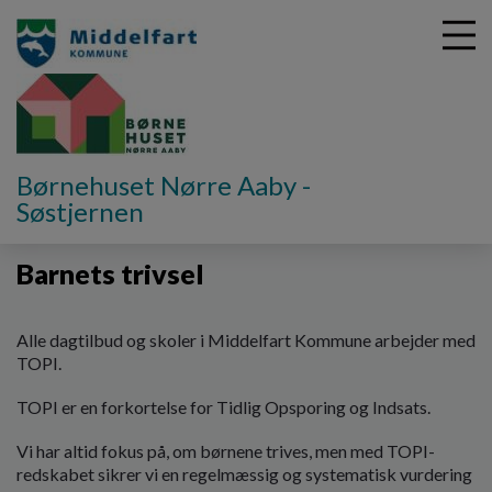
G
Børnehuset Nørre Aaby -
å
Søstjernen
Om Børnehuset Nørre Aaby
Barnets trivsel
t
i
Barnets trivsel
l
h
o
v
Alle dagtilbud og skoler i Middelfart Kommune arbejder med
e
TOPI.
d
TOPI er en forkortelse for Tidlig Opsporing og Indsats.
i
n
Vi har altid fokus på, om børnene trives, men med TOPI-
d
redskabet sikrer vi en regelmæssig og systematisk vurdering
h