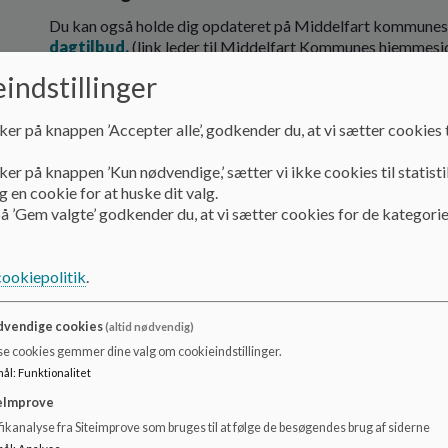
Du kan også holde dig opdateret på Middelfart kommune
dagtilbud.
(link leder til Middelfart Kommunes hjemmeside
er 5. punkt på den side du lander på)
indstillinger
Børnehuset Nørre Aaby er lukket og der er ikke tilbud o
ker på knappen ’Accepter alle’, godkender du, at vi sætter cookies t
Alle helligdage
ker på knappen ’Kun nødvendige,’ sætter vi ikke cookies til statisti
Juleaftensdag d. 24/12
 en cookie for at huske dit valg.
Grundlovsdag d. 5/6
å ’Gem valgte’ godkender du, at vi sætter cookies for de kategorie
Sampasningsdage:
cookiepolitik
.
Børnehuset Nørre Aaby, afd. Mikkelsbro, er en af de 3 ins
åbent, for de familie der har behov for pasning.
vendige cookies
(altid nødvendig)
Det betyder bl.a. også at de børn fra Børnehuset Nørre Aab
se cookies gemmer dine valg om cookieindstillinger.
nedenstående datoer, passes i afd. Mikkelsbro.
mål
:
Funktionalitet
De 3 dage op til påske
eImprove
Dagen efter Kristi Himmelfartdag
ikanalyse fra Siteimprove som bruges til at følge de besøgendes brug af siderne
Uge 29, 30 og 31