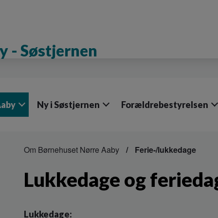
 - Søstjernen
Aaby
Ny i Søstjernen
Forældrebestyrelsen
Om Børnehuset Nørre Aaby
Ferie-/lukkedage
Lukkedage og ferieda
Lukkedage: