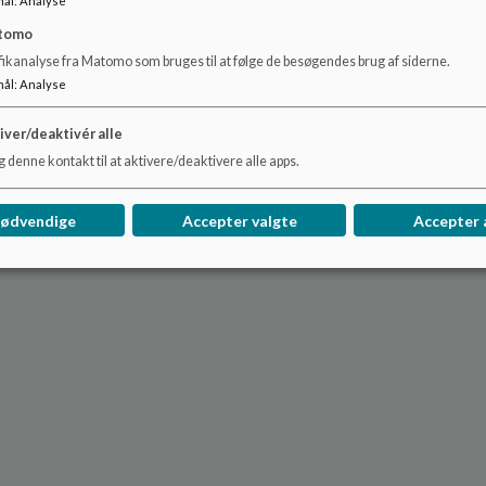
mål
:
Analyse
Mellem jul og nytår
tomo
Uge 7 (vinterferien)
fikanalyse fra Matomo som bruges til at følge de besøgendes brug af siderne.
Uge 42 (efterårsferien)
mål
:
Analyse
iver/deaktivér alle
 denne kontakt til at aktivere/deaktivere alle apps.
nødvendige
Accepter valgte
Accepter 