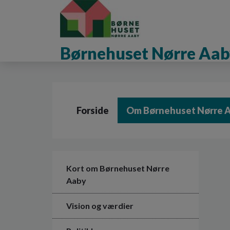
G
å
t
i
Børnehuset Nørre Aaby
l
h
o
v
e
d
Forside
Om Børnehuset Nørre 
i
n
d
h
o
l
Kort om Børnehuset Nørre
d
Aaby
e
t
Vision og værdier