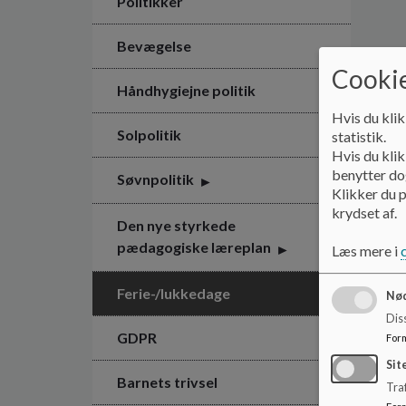
Politikker
Bevægelse
Cookie
Håndhygiejne politik
Hvis du klik
Solpolitik
statistik.
Hvis du klik
benytter dog
Søvnpolitik
Klikker du p
krydset af.
Den nye styrkede
pædagogiske læreplan
Læs mere i
Ferie-/lukkedage
Nød
Dis
GDPR
For
Sit
Barnets trivsel
Traf