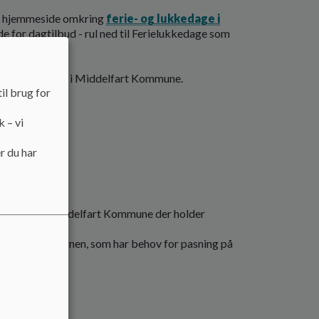
s hjemmeside omkring
ferie- og lukkedage i
 for dagtilbud - rul ned til Ferielukkedage som
m anden pasning i Middelfart Kommune.
il brug for
k – vi
r du har
titutioner i Middelfart Kommune der holder
y, afd. Søstjernen, som har behov for pasning på