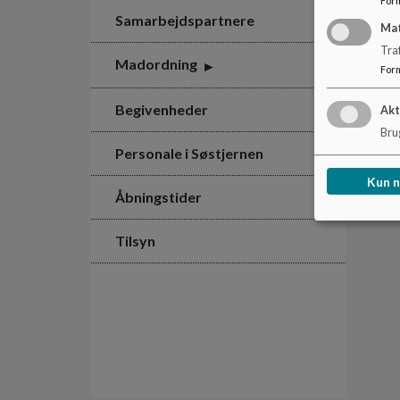
For
Samarbejdspartnere
Ma
Tra
Madordning
For
Begivenheder
Akt
Brug
Personale i Søstjernen
Kun 
Åbningstider
Tilsyn