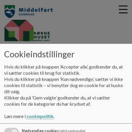
G
Børnehuset Nørre Aaby -
Cookieindstillinger
å
Søstjernen
Kontakt
Leder og Teamkoordinator
t
i
Hvis du klikker på knappen ’Accepter alle’, godkender du, at
Leder og Teamkoordinator
l
vi sætter cookies til brug for statistik.
h
Hvis du klikker på knappen ’Kun nødvendige,’ sætter vi ikke
o
cookies til statistik – vi benytter dog en cookie for at huske
v
Daginstitutions leder: Mette Buus
dit valg.
e
mobil: 2027 9249
Klikker du på ’Gem valgte’ godkender du, at vi sætter
d
mette.buus@middelfart.dk
cookies for de kategorier du har krydset af.
i
n
Læs mere i
cookiepolitik
.
d
Pædagogisk leder: Julie Stener Rasted
h
Nødvendige cookies
(altid nødvendig)