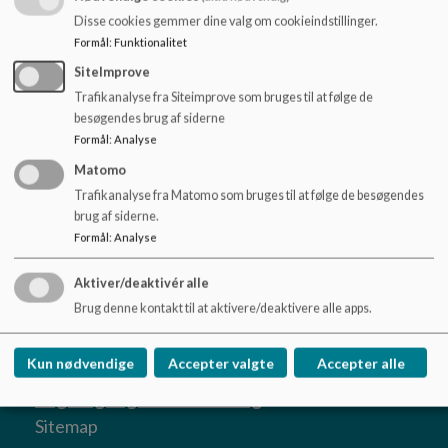
mobil: 2380 0105
o
Disse cookies gemmer dine valg om cookieindstillinger.
julie.stenerrasted@middelfart.dk
l
Formål
:
Funktionalitet
d
e
SiteImprove
t
Trafikanalyse fra Siteimprove som bruges til at følge de
Teamkoordinator i Søstjernen: Mette Arno
besøgendes brug af siderne
mobil: 5183 5459
Formål
:
Analyse
mette.arnobuch@middelfart.dk
Matomo
Trafikanalyse fra Matomo som bruges til at følge de besøgendes
brug af siderne.
Formål
:
Analyse
Aktiver/deaktivér alle
Børnehuset Nørre Aaby, afd. Søstjernen
Brug denne kontakt til at aktivere/deaktivere alle apps.
Føns Strandvej 2, 5580 Nørre Aaby
+45 88885409
Kun nødvendige
Accepter valgte
Accepter alle
EAN NR.
5790001118273
Tilgængelighedserklæring
Sitemap