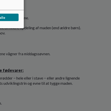
 med forældrene.
alle
amt en finere opdeling af maden (end ældre børn).
hov.
ene vågner fra middagssøvnen.
e fødevarer:
rødder − hele eller i stave − eller andre lignende
ts udviklingstrin og evne til at tygge maden.
n.