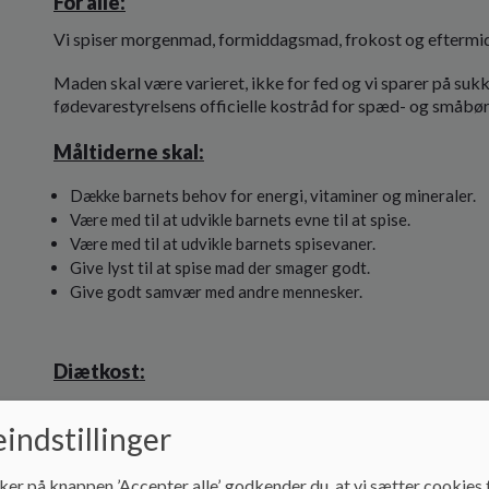
For alle:
Vi spiser morgenmad, formiddagsmad, frokost og eftermid
Maden skal være varieret, ikke for fed og vi sparer på sukke
fødevarestyrelsens officielle kostråd for spæd- og småbø
Måltiderne skal:
Dække barnets behov for energi, vitaminer og mineraler.
Være med til at udvikle barnets evne til at spise.
Være med til at udvikle barnets spisevaner.
Give lyst til at spise mad der smager godt.
Give godt samvær med andre mennesker.
Diætkost:
Skal være lægeligt begrundet. Institutionen skal have en sk
indstillinger
om hvilke hensyn der skal tages i forhold til kosten.
ker på knappen ’Accepter alle’, godkender du, at vi sætter cookies t