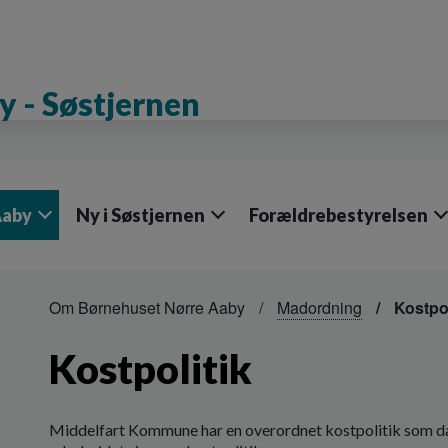
 - Søstjernen
Aaby
Ny i Søstjernen
Forældrebestyrelsen
Om Børnehuset Nørre Aaby
Madordning
Kostpol
Kostpolitik
Middelfart Kommune har en overordnet kostpolitik som dan