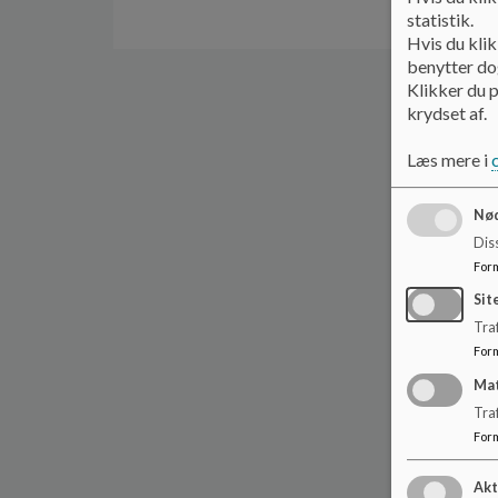
statistik.
Hvis du klik
benytter dog
Klikker du p
krydset af.
Læs mere i
Nød
Dis
For
Sit
Traf
For
Ma
Tra
For
Akt