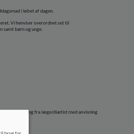
dagsmad i løbet af dagen.
ret. Vi henviser overordnet set til
rn samt børn og unge.
riftlig vejledning fra læge/diætist med anvisning
il brug for