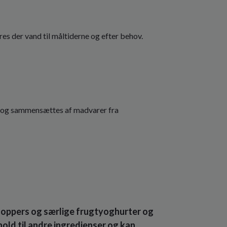
s der vand til måltiderne og efter behov.
åd og sammensættes af madvarer fra
oppers og særlige frugtyoghurter og
hold til andre ingredienser og kan