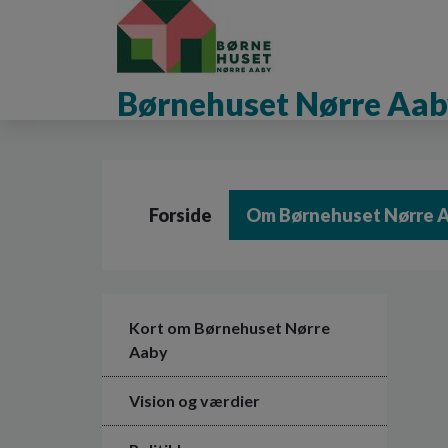
G
å
t
i
Børnehuset Nørre Aaby
l
h
o
v
e
d
Forside
Om Børnehuset Nørre 
i
n
d
h
o
l
Kort om Børnehuset Nørre
d
Aaby
e
t
Vision og værdier