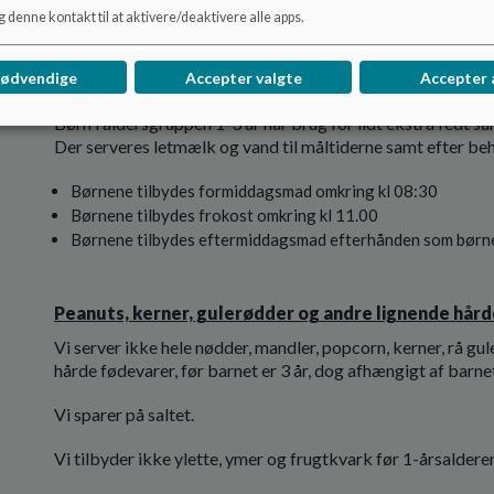
 denne kontakt til at aktivere/deaktivere alle apps.
*
Fra 6 mdr til 9 mdrs alderen er børnene på overgangskost.
Maden tilpasses børnenes behov og evner og i samarbejde
nødvendige
Accepter valgte
Accepter 
Børn i aldersgruppen 1-3 år har brug for lidt ekstra fedt s
Der serveres letmælk og vand til måltiderne samt efter be
Børnene tilbydes formiddagsmad omkring kl 08:30
Børnene tilbydes frokost omkring kl 11.00
Børnene tilbydes eftermiddagsmad efterhånden som børn
Peanuts, kerner, gulerødder og andre lignende hård
Vi server ikke hele nødder, mandler, popcorn, kerner, rå gule
hårde fødevarer, før barnet er 3 år, dog afhængigt af barne
Vi sparer på saltet.
Vi tilbyder ikke ylette, ymer og frugtkvark før 1-årsaldere