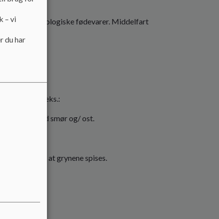
k – vi
n på de ikke-økologiske fødevarer. Middelfart
r du har
stående af f.eks.:
/knækbrød med smør og/ ost.
, hvis det gør, at grynene spises.