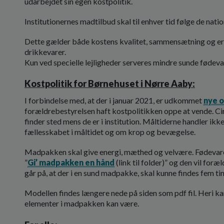
udarbejdet sin egen kostpolitik.
Institutionernes madtilbud skal til enhver tid følge de nat
Dette gælder både kostens kvalitet, sammensætning og e
drikkevarer.
Kun ved specielle lejligheder serveres mindre sunde fødevar
Kostpolitik for Børnehuset i Nørre Aaby:
I forbindelse med, at der i januar 2021, er udkommet
nye o
forældrebestyrelsen haft kostpolitikken oppe at vende. Cir
finder sted mens de er i institution. Måltiderne handler i
fællesskabet i måltidet og om krop og bevægelse.
Madpakken skal give energi, mæthed og velvære. Fødevare
”
Gi’ madpakken en hånd
(link til folder)” og den vil for
går på, at der i en sund madpakke, skal kunne findes fem tin
Modellen findes længere nede på siden som pdf fil. Heri k
elementer i madpakken kan være.