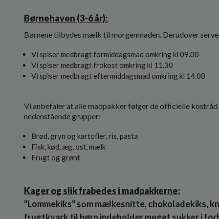
Børnehaven (3-6 år):
Børnene tilbydes mælk til morgenmaden. Derudover servere
Vi spiser medbragt formiddagsmad omkring kl 09.00
Vi spiser medbragt frokost omkring kl 11.30
Vi spiser medbragt eftermiddagsmad omkring kl 14.00
Vi anbefaler at alle madpakker følger de officielle kostr
nedenstående grupper:
Brød, gryn og kartofler, ris, pasta
Fisk, kød, æg, ost, mælk
Frugt og grønt
Kager og slik frabedes i madpakkerne:
"Lommekiks" som mælkesnitte, chokoladekiks, kn
frugtkvark til børn indeholder meget sukker i for