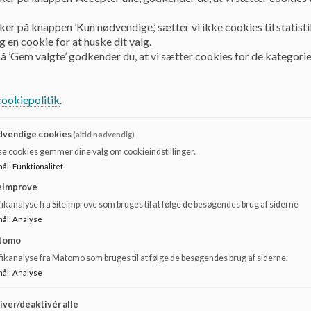
Økologi:
ker på knappen ’Kun nødvendige,’ sætter vi ikke cookies til statisti
Vi tilbyder økologi når det, nogenlunde, kan matche prise
 en cookie for at huske dit valg.
Kommunes mål er at have 60 % økologi i 2020.
å ’Gem valgte’ godkender du, at vi sætter cookies for de kategorie
Frugt og grønt bør fordeles 50/50 i løbet af dagen.
cookiepolitik
.
Morgenmad:
vendige cookies
(altid nødvendig)
I tidsrummet 06:30 - 07:15 tilbydes børnene morgenmad be
se cookies gemmer dine valg om cookieindstillinger.
Havregryn/cornflakes/havrefras/rugfras eller groft brød
mål
:
Funktionalitet
eImprove
Hertil tilbydes der mælk og vand.
ikanalyse fra Siteimprove som bruges til at følge de besøgendes brug af siderne
mål
:
Analyse
Lidt (ca. ½ tsk.) sukker på havregrynene kan være en god idé
tomo
Sukkeret doseres af en ansat.
fikanalyse fra Matomo som bruges til at følge de besøgendes brug af siderne.
mål
:
Analyse
iver/deaktivér alle
Vuggestuen *(1-3 år):